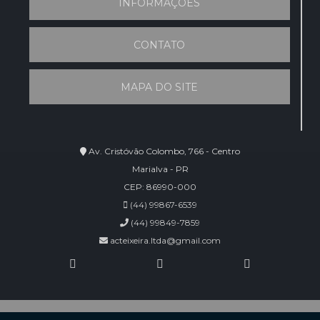
INFORMAÇÕES
CONTATO
MAPA DO SITE
Av. Cristóvão Colombo, 766 - Centro
Marialva - PR
CEP: 86990-000
(44) 99867-6539
(44) 99849-7859
acteixeira.ltda@gmail.com
Copyright © AC Teixeira. (Lei 9610 de 19/02/1998)