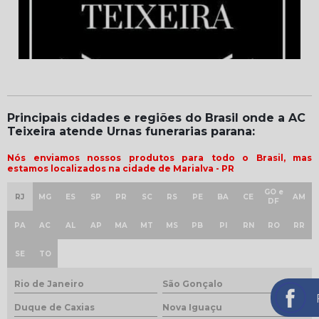
Principais cidades e regiões do Brasil onde a AC
Teixeira atende Urnas funerarias parana:
Nós enviamos nossos produtos para todo o Brasil, mas
estamos localizados na cidade de Marialva - PR
GO e
RJ
MG
ES
SP
PR
SC
RS
PE
BA
CE
AM
DF
PA
AC
AL
AP
MA
MT
MS
PB
PI
RN
RO
RR
SE
TO
Rio de Janeiro
São Gonçalo
Duque de Caxias
Nova Iguaçu