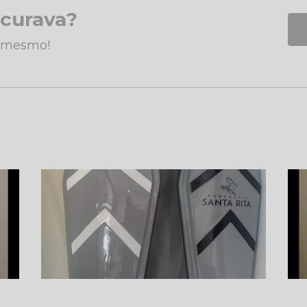
ocurava?
a mesmo!