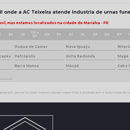
il onde a AC Teixeira atende Industria de urnas fune
il, mas estamos localizados na cidade de Marialva - PR
GO e
E
BA
CE
AM
PA
AC
AL
AP
MA
MT
DF
Duque de Caxias
Nova Iguaçu
Niteró
cazes
Petrópolis
Volta Redonda
Magé
Barra Mansa
Macaé
Cabo 
produção, parcial ou total, mesmo citando nossos links, é proibida sem a autorização do au