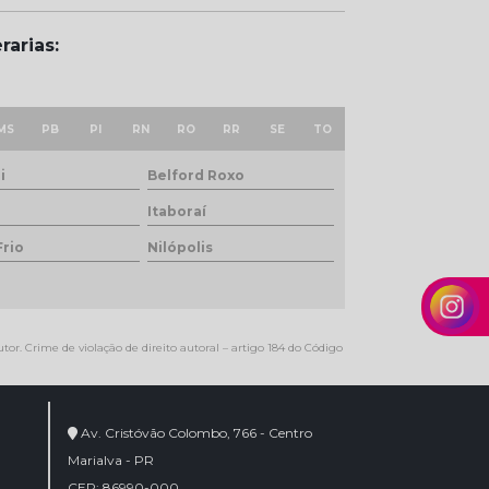
rarias:
MS
PB
PI
RN
RO
RR
SE
TO
i
Belford Roxo
Itaboraí
Frio
Nilópolis
tor. Crime de violação de direito autoral – artigo 184 do Código
Av. Cristóvão Colombo, 766 - Centro
Marialva - PR
CEP: 86990-000