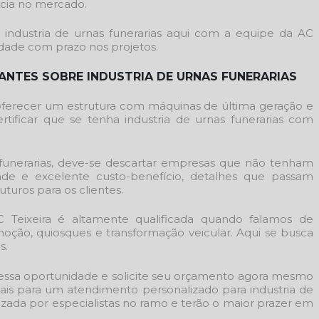
ia no mercado.
r
industria de urnas funerarias
aqui com a equipe da AC
idade com prazo nos projetos.
ANTES SOBRE INDUSTRIA DE URNAS FUNERARIAS
 oferecer um estrutura com máquinas de última geração e
ertificar que se tenha
industria de urnas funerarias
com
funerarias
, deve-se descartar empresas que não tenham
ade e excelente custo-benefício, detalhes que passam
turos para os clientes.
C Teixeira é altamente qualificada quando falamos de
ão, quiosques e transformação veicular. Aqui se busca
s.
 essa oportunidade e solicite seu orçamento agora mesmo
nais para um atendimento personalizado para
industria de
izada por especialistas no ramo e terão o maior prazer em