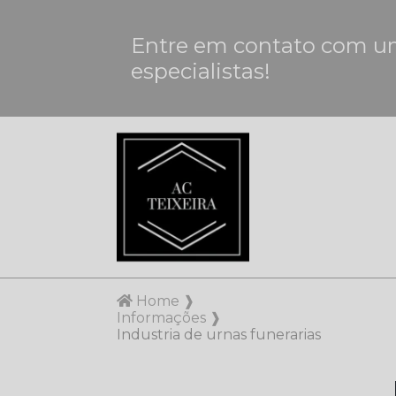
Entre em contato com u
especialistas!
Home ❱
Informações ❱
Industria de urnas funerarias