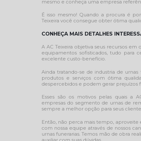
mesmo e conheça uma empresa referênc
É isso mesmo! Quando a procura é po
Teixeira você consegue obter ótima qual
CONHEÇA MAIS DETALHES INTERESS
A AC Teixeira objetiva seus recursos em
equipamentos sofisticados, tudo para c
excelente custo-benefício.
Ainda tratando-se de
industria de urnas 
produtos e serviços com ótima qualid
despercebidos e podem gerar prejuízos fu
Esses são os motivos pelas quais a A
empresas do segmento de urnas de remoç
sempre a melhor opção para seus cliente
Então, não perca mais tempo, aproveite
com nossa equipe através de nossos ca
urnas funerarias
. Temos mão de obra real
auxiliar com suas dúvidas.