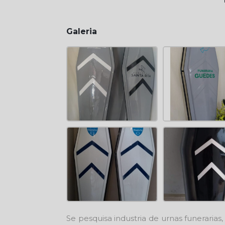
Galeria
Se pesquisa
industria de urnas funerarias