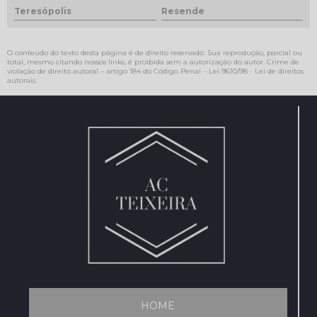
Teresópolis
Resende
O conteúdo do texto desta página é de direito reservado. Sua reprodução, parcial ou
total, mesmo citando nossos links, é proibida sem a autorização do autor. Crime de
violação de direito autoral – artigo 184 do Código Penal –
Lei 9610/98 - Lei de direitos
autorais
.
HOME