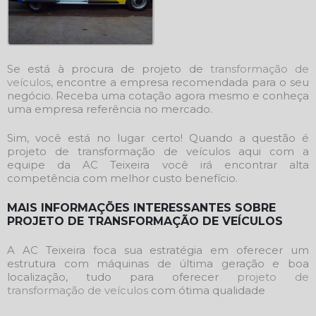
Se está à procura de
projeto de
transformação de
veículos
, encontre a empresa recomendada para o seu
negócio. Receba uma cotação agora mesmo e conheça
uma empresa referência no mercado.
Sim, você está no lugar certo! Quando a questão é
projeto de transformação de veículos
aqui com a
equipe da AC Teixeira você irá encontrar alta
competência com melhor custo benefício.
MAIS INFORMAÇÕES INTERESSANTES SOBRE
PROJETO DE TRANSFORMAÇÃO DE VEÍCULOS
A AC Teixeira foca sua estratégia em oferecer um
estrutura com máquinas de última geração e boa
localização, tudo para oferecer
projeto de
transformação de veículos
com ótima qualidade