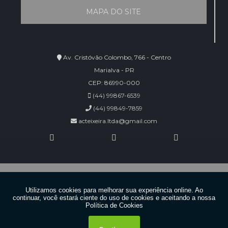
MAPA DO SITE
Av. Cristóvão Colombo, 766 - Centro
Marialva - PR
CEP: 86990-000
(44) 99867-6539
(44) 99849-7859
acteixeira.ltda@gmail.com
Copyright © AC Teixeira. (Lei 9610 de 19/02/1998)
W3C
WhatsApp
W3C