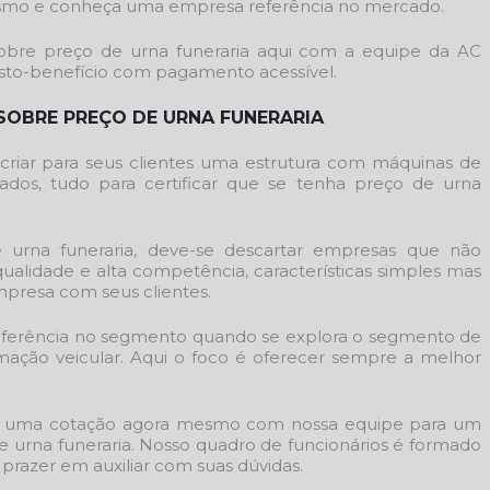
smo e conheça uma empresa referência no mercado.
sobre
preço de urna funeraria
aqui com a equipe da AC
usto-benefício com pagamento acessível.
SOBRE PREÇO DE URNA FUNERARIA
 criar para seus clientes uma estrutura com máquinas de
ados, tudo para certificar que se tenha
preço de urna
 urna funeraria
, deve-se descartar empresas que não
alidade e alta competência, características simples mas
resa com seus clientes.
é referência no segmento quando se explora o segmento de
mação veicular. Aqui o foco é oferecer sempre a melhor
aça uma cotação agora mesmo com nossa equipe para um
e urna funeraria
. Nosso quadro de funcionários é formado
 prazer em auxiliar com suas dúvidas.