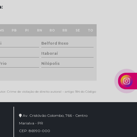
a:
MS
PB
PI
RN
RO
RR
SE
TO
i
Belford Roxo
Itaboraí
Frio
Nilópolis
tor. Crime de violação de direito autoral – artigo 184 do Código
Av. Cristóvão Colombo, 766 - Centro
Marialva - PR
CEP: 86990-000