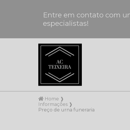
Entre em contato com u
especialistas!
Home ❱
Informações ❱
Preço de urna funeraria