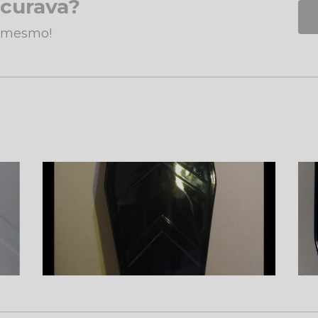
ocurava?
a mesmo!