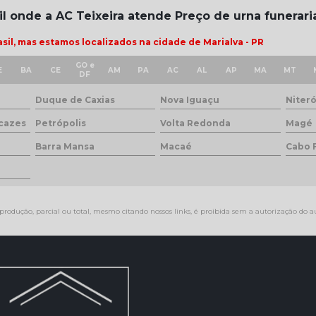
il onde a AC Teixeira atende Preço de urna funerari
il, mas estamos localizados na cidade de Marialva - PR
GO e
E
BA
CE
AM
PA
AC
AL
AP
MA
MT
DF
Duque de Caxias
Nova Iguaçu
Niteró
cazes
Petrópolis
Volta Redonda
Magé
Barra Mansa
Macaé
Cabo 
produção, parcial ou total, mesmo citando nossos links, é proibida sem a autorização do au