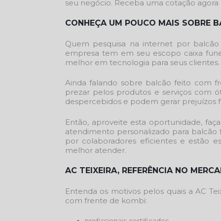
seu negócio. Receba uma cotação agor
CONHEÇA UM POUCO MAIS SOBRE B
Quem pesquisa na internet por
balcão
empresa tem em seu escopo caixa funerá
melhor em tecnologia para seus clientes.
Ainda falando sobre
balcão feito com f
prezar pelos produtos e serviços com ó
despercebidos e podem gerar prejuízos fu
Então, aproveite esta oportunidade, f
atendimento personalizado para
balcão 
por colaboradores eficientes e estão e
melhor atender.
AC TEIXEIRA, REFERÊNCIA NO MERC
Entenda os motivos pelos quais a AC Te
com frente de kombi
: