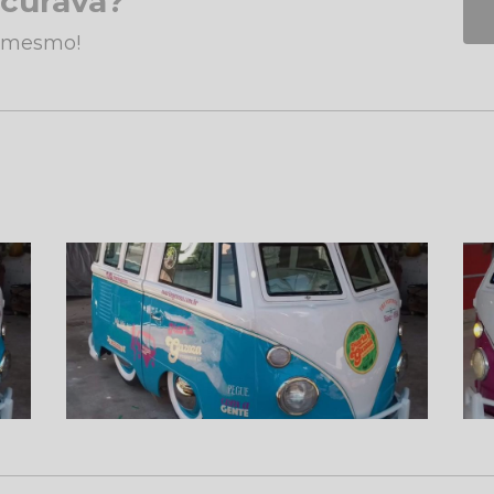
ocurava?
a mesmo!