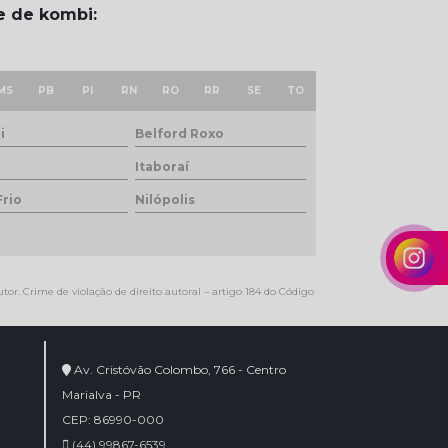
te de kombi:
MS
PB
PI
RN
RO
RR
SE
TO
i
Belford Roxo
Itaboraí
Frio
Nilópolis
tor. Crime de violação de direito autoral – artigo 184 do Código
Av. Cristóvão Colombo, 766 - Centro
Marialva - PR
CEP: 86990-000
(44) 99867-6539