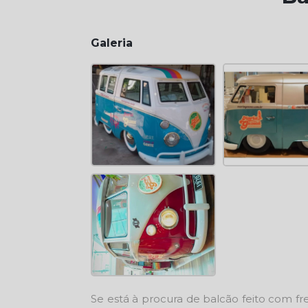
Galeria
Se está à procura de
balcão feito com f