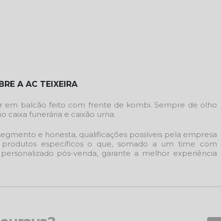
RE A AC TEIXEIRA
hor em
balcão feito com frente de kombi
. Sempre de olho
 caixa funerária e caixão urna.
o segmento e honesta, qualificações possíveis pela empresa
e produtos específicos o que, somado a um time com
o personalizado pós-venda, garante a melhor experiência