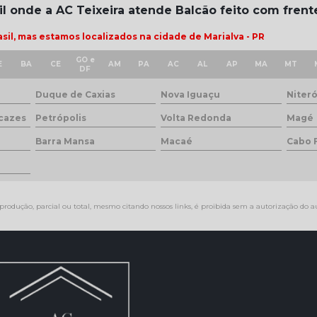
sil onde a AC Teixeira atende Balcão feito com fren
il, mas estamos localizados na cidade de Marialva - PR
GO e
E
BA
CE
AM
PA
AC
AL
AP
MA
MT
DF
Duque de Caxias
Nova Iguaçu
Niteró
cazes
Petrópolis
Volta Redonda
Magé
Barra Mansa
Macaé
Cabo 
produção, parcial ou total, mesmo citando nossos links, é proibida sem a autorização do au