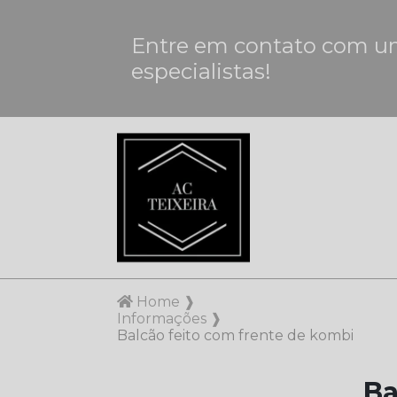
Entre em contato com u
especialistas!
Home ❱
Informações ❱
Balcão feito com frente de kombi
Ba